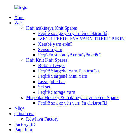
Xane
Wer
Knit makîneya Knit Spares
Feqîrê sotage yên yarn ên elektronîkî
JZKT-1 FEEDCEYA YARN THEKE BIKIN
Xerabê yarn erênî
Sensora yarn
Feqîkên sotage yê erênî yên erênî
Knit Knit Knit Spares
Botom Tevger
Feqîrê Stargehê Yarn Elektronîkî
Feqîrê Stargehê Mini Yarn
Leza guhêrbar
Set set
Feqîrê Storage Yarn
Moşenka Hosiery & makîneya seyrûsefera Spares
Feqîrê sotage yên yarn ên elektronîkî
Nûçe
Çûna nava
Rêwîtiya Factory
Factory 3D
Paqij bûn