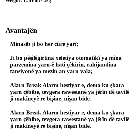
Weight / Carton:
7.0kg
Avantajên
Minasib ji bo her cûre yarî;
Ji bo pêşîlêgirtina xeletiya otomatîkî ya mîna
parzemîna yarn-ê hatî çêkirin, rahijandina
tansiyonê ya mezin an yarn vala;
Alarn Break Alarm hestiyar e, dema ku şkara
yarn çêbibe, tevgera rawestanê ya jêrîn dê tavilê
ji makîneyê re bişîne, nîşan bide.
Alarn Break Alarm hestiyar e, dema ku şkara
yarn çêbibe, tevgera rawestanê ya jêrîn dê tavilê
ji makîneyê re bişîne, nîşan bide.