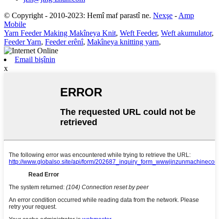
© Copyright - 2010-2023: Hemî maf parastî ne.
Nexşe
-
Amp
Mobile
Yarn Feeder Making Makîneya Knit
,
Weft Feeder
,
Weft akumulator
,
Feeder Yarn
,
Feeder erênî
,
Makîneya knitting yarn
,
Email bişînin
x