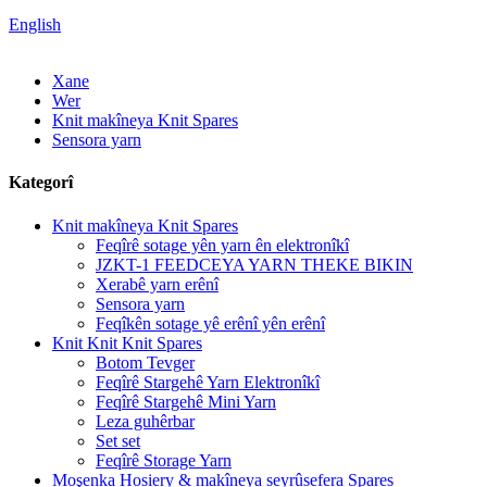
English
Xane
Wer
Knit makîneya Knit Spares
Sensora yarn
Kategorî
Knit makîneya Knit Spares
Feqîrê sotage yên yarn ên elektronîkî
JZKT-1 FEEDCEYA YARN THEKE BIKIN
Xerabê yarn erênî
Sensora yarn
Feqîkên sotage yê erênî yên erênî
Knit Knit Knit Spares
Botom Tevger
Feqîrê Stargehê Yarn Elektronîkî
Feqîrê Stargehê Mini Yarn
Leza guhêrbar
Set set
Feqîrê Storage Yarn
Moşenka Hosiery & makîneya seyrûsefera Spares