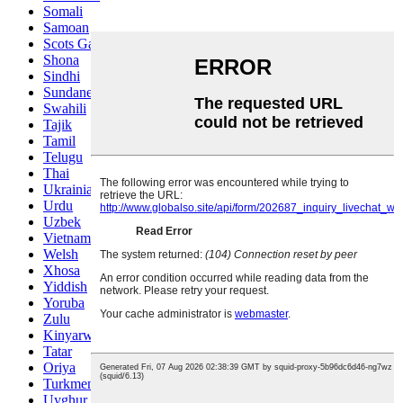
Somali
Samoan
Scots Gaelic
Shona
Sindhi
Sundanese
Swahili
Tajik
Tamil
Telugu
Thai
Ukrainian
Urdu
Uzbek
Vietnamese
Welsh
Xhosa
Yiddish
Yoruba
Zulu
Kinyarwanda
Tatar
Oriya
Turkmen
Uyghur