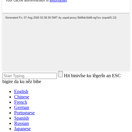
Hit binivîse ku lêgerîn an ESC
bigire da ku nêz bibe
English
Chinese
French
German
Portuguese
Spanish
Russian
Japanese