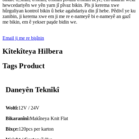
hewcedariyên we yên yarn jî pîvaz bikin. Pls ji kerema xwe
hûrguliyan kontrol bikin û heke agahdariya din jî hebe. Pêdivî ye ku
zanibin, ji kerema xwe em ji me re e-nameyê bi e-nameyê an gazî
me bikin, em ê yekser paşde bidin we.
Email ji me re bişînin
Kîtekîteya Hilbera
Tags Product
Daneyên Teknîkî
Woltî:
12V / 24V
Bikaranînî:
Makîneya Knit Flat
Bixçe:
120pcs per karton