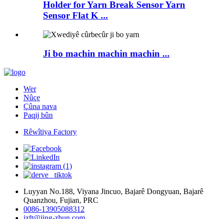
Holder for Yarn Break Sensor Yarn
Sensor Flat K ...
Ji bo machin machin machin ...
Wer
Nûçe
Çûna nava
Paqij bûn
Rêwîtiya Factory
Luyyan No.188, Viyana Jincuo, Bajarê Dongyuan, Bajarê
Quanzhou, Fujian, PRC
0086-13905088312
jzft@jing-zhun.com