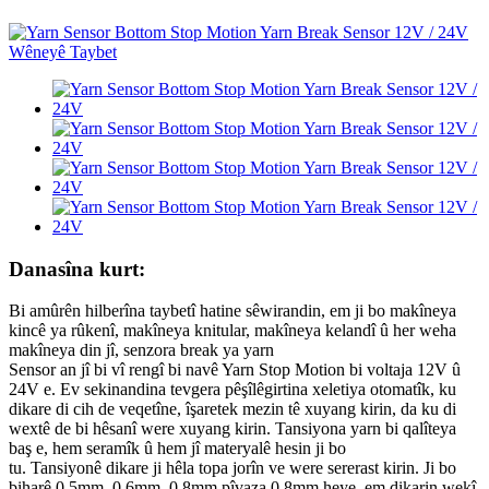
Danasîna kurt:
Bi amûrên hilberîna taybetî hatine sêwirandin, em ji bo makîneya
kincê ya rûkenî, makîneya knitular, makîneya kelandî û her weha
makîneya din jî, senzora break ya yarn
Sensor an jî bi vî rengî bi navê Yarn Stop Motion bi voltaja 12V û
24V e. Ev sekinandina tevgera pêşîlêgirtina xeletiya otomatîk, ku
dikare di cih de veqetîne, îşaretek mezin tê xuyang kirin, da ku di
wextê de bi hêsanî were xuyang kirin. Tansiyona yarn bi qalîteya
baş e, hem seramîk û hem jî materyalê hesin ji bo
tu. Tansiyonê dikare ji hêla topa jorîn ve were sererast kirin. Ji bo
biharê 0,5mm, 0.6mm, 0.8mm pîvaza 0.8mm heye, em dikarin wekî