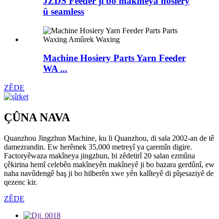
JZDS Feeder ji bo makîneya hosiery
û seamless
Machine Hosiery Parts Yarn Feeder
WA ...
ZÊDE
ÇÛNA NAVA
Quanzhou Jingzhun Machine, ku li Quanzhou, di sala 2002-an de tê
damezrandin. Ew herêmek 35,000 metreyî ya çaremîn digire.
Factoryêwaza makîneya jingzhun, bi zêdetirî 20 salan ezmûna
çêkirina hemî celebên makîneyên makîneyê ji bo bazara gerdûnî, ew
naha navûdengê baş ji bo hilberên xwe yên kalîteyê di pîşesaziyê de
qezenc kir.
ZÊDE