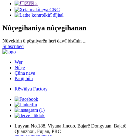
Nûçegihaniya nûçegihanan
Nûvekirin û pêşniyarên herî dawî bistînin ...
Subscribed
Wer
Nûçe
Çûna nava
Paqij bûn
Rêwîtiya Factory
Luyyan No.188, Viyana Jincuo, Bajarê Dongyuan, Bajarê
Quanzhou, Fujian, PRC