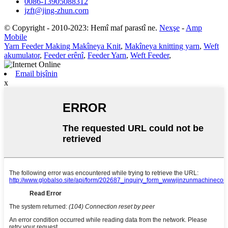
0086-13905088312
jzft@jing-zhun.com
© Copyright - 2010-2023: Hemî maf parastî ne.
Nexşe
-
Amp
Mobile
Yarn Feeder Making Makîneya Knit
,
Makîneya knitting yarn
,
Weft
akumulator
,
Feeder erênî
,
Feeder Yarn
,
Weft Feeder
,
Email bişînin
x