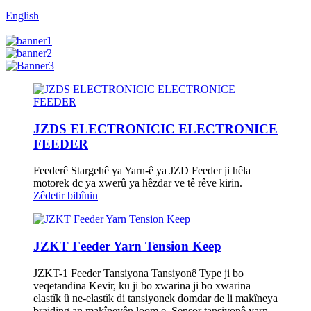
English
JZDS ELECTRONICIC ELECTRONICE
FEEDER
Feederê Stargehê ya Yarn-ê ya JZD Feeder ji hêla
motorek dc ya xwerû ya hêzdar ve tê rêve kirin.
Zêdetir bibînin
JZKT Feeder Yarn Tension Keep
JZKT-1 Feeder Tansiyona Tansiyonê Type ji bo
veqetandina Kevir, ku ji bo xwarina ji bo xwarina
elastîk û ne-elastîk di tansiyonek domdar de li makîneya
braiding an makîneyên loom e. Sensor tansiyonê yarn