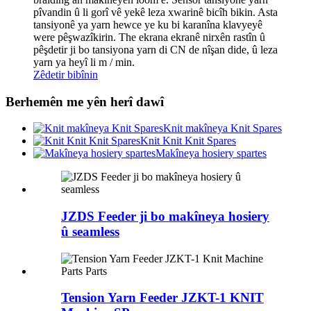
pîvandin û li gorî vê yekê leza xwarinê bicîh bikin. Asta
tansiyonê ya yarn hewce ye ku bi karanîna klavyeyê
were pêşwazîkirin. The ekrana ekranê nirxên rastîn û
pêşdetir ji bo tansiyona yarn di CN de nîşan dide, û leza
yarn ya heyî li m / min.
Zêdetir bibînin
Berhemên me yên herî dawî
Knit makîneya Knit Spares
Knit Knit Knit Spares
Makîneya hosiery spartes
JZDS Feeder ji bo makîneya hosiery
û seamless
Tension Yarn Feeder JZKT-1 KNIT