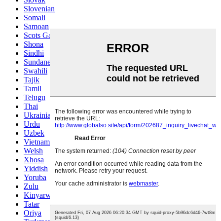
Slovenian
Somali
Samoan
Scots Gaelic
Shona
Sindhi
Sundanese
Swahili
Tajik
Tamil
Telugu
Thai
Ukrainian
Urdu
Uzbek
Vietnamese
Welsh
Xhosa
Yiddish
Yoruba
Zulu
Kinyarwanda
Tatar
Oriya