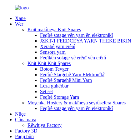
Xane
Wer
Knit makîneya Knit Spares
Feqîrê sotage yên yarn ên elektronîkî
JZKT-1 FEEDCEYA YARN THEKE BIKIN
Xerabê yarn erênî
Sensora yarn
Feqîkên sotage yê erênî yên erênî
Knit Knit Knit Spares
Botom Tevger
Feqîrê Stargehê Yarn Elektronîkî
Feqîrê Stargehê Mini Yarn
Leza guhêrbar
Set set
Feqîrê Storage Yarn
Moşenka Hosiery & makîneya seyrûsefera Spares
Feqîrê sotage yên yarn ên elektronîkî
Nûçe
Çûna nava
Rêwîtiya Factory
Factory 3D
Paqij bûn